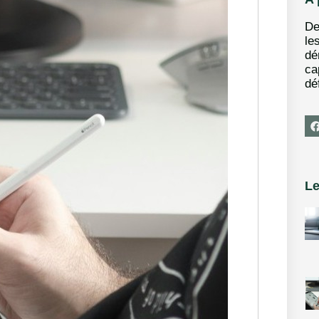
De
le
dé
ca
déf
Le