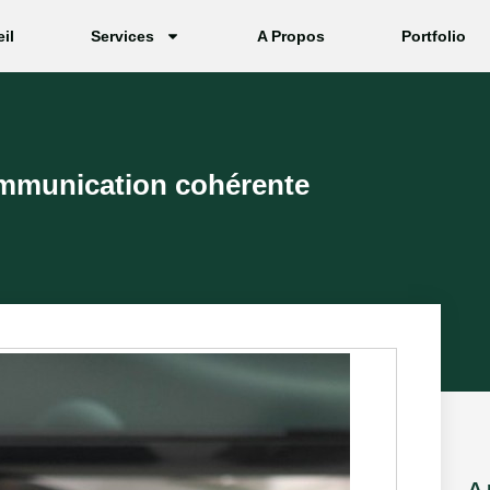
il
Services
A Propos
Portfolio
ommunication cohérente
A 